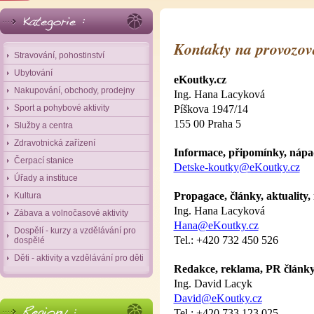
Kontakty na provozova
Stravování, pohostinství
Ubytování
eKoutky.cz
Nakupování, obchody, prodejny
Ing. Hana Lacyková
Sport a pohybové aktivity
Píškova 1947/14
155 00 Praha 5
Služby a centra
Zdravotnická zařízení
Informace, připomínky, nápad
Čerpací stanice
Detske-koutky@eKoutky.cz
Úřady a instituce
Propagace, články, aktuality,
Kultura
Ing. Hana Lacyková
Zábava a volnočasové aktivity
Hana@eKoutky.cz
Dospělí - kurzy a vzdělávání pro
Tel.: +420 732 450 526
dospělé
Děti - aktivity a vzdělávání pro děti
Redakce, reklama, PR články
Ing. David Lacyk
David@eKoutky.cz
Tel.: +420 733 123 025