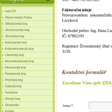
Fakturační údaje
celá ČR
Provozovatelem nekomerčníh
Hlavní město Praha
Lacyková
Středočeský kraj
Jihomoravský kraj
Obchodní jméno: Ing. Hana L
IČ: 67862195
Jihočeský kraj
Karlovarský kraj
Registrace Živnostenský úřad m
Královehradecký kraj
3159.
Liberecký kraj
Moravskoslezský kraj
Olomoucký kraj
Kontaktní formulář
Pardubický kraj
Plzeňský kraj
Zavoláme Vám zpět Z
Ústecký kraj
Vysočina
Zlínský kraj
Slovensko
Jméno *:
Polsko