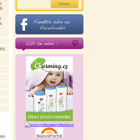
a
ší
o
a.
001
aje,