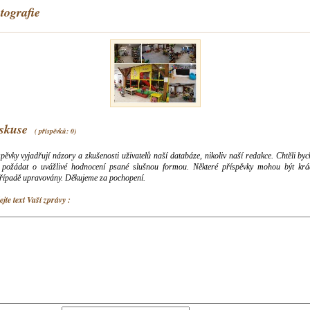
tografie
skuse
( příspěvků: 0)
pěvky vyjadřují názory a zkušenosti uživatelů naší databáze, nikoliv naší redakce. Chtěli b
 požádat o uvážlivé hodnocení psané slušnou formou. Některé příspěvky mohou být krá
řípadě upravovány. Děkujeme za pochopení.
jte text Vaší zprávy :