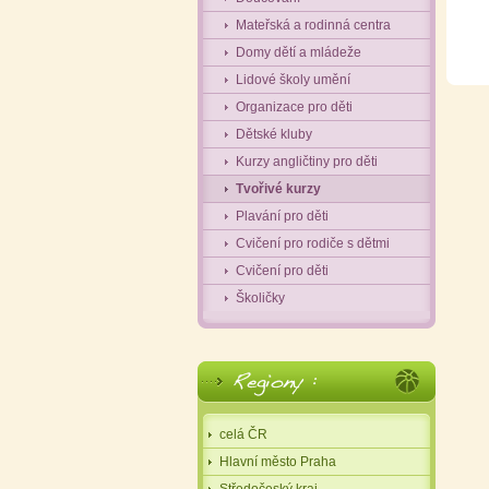
Mateřská a rodinná centra
Domy dětí a mládeže
Lidové školy umění
Organizace pro děti
Dětské kluby
Kurzy angličtiny pro děti
Tvořivé kurzy
Plavání pro děti
Cvičení pro rodiče s dětmi
Cvičení pro děti
Školičky
celá ČR
Hlavní město Praha