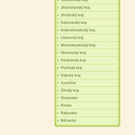
Středočeský kraj
Jihomoravský kraj
Jihočeský kraj
Karlovarský kraj
Královehradecký kraj
Liberecký kraj
Moravskoslezský kraj
Olomoucký kraj
Pardubický kraj
Plzeňský kraj
Ústecký kraj
Vysočina
Zlínský kraj
Slovensko
Polsko
Rakousko
Německo