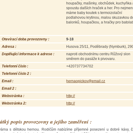
houpačky, mašinky, obchůdek, kuchyňka 
spoustu dalších hraček a her. Pro nejmen
máme baby koutek s termoizolační
podlahovou krytinou, malou skuzavkou d
balonků, houpačkou, a hračky pro batolat
Otevírací doba provozovny :
9-18
Adresa :
Husova 25/11, Poděbrady (Nymburk), 29
Doplňující informace k adrese :
naproti obchodnímu centru Růžový slon
směrem do pasáže k pivovaru.
Telefonní číslo :
+420737734702
Telefonní číslo 2 :
Email :
hernaopickov@email.cz
Email 2 :
Webstránka :
http://
Webstránka 2:
http://
átký popis provozovny a jejího zaměření :
árna s dětskou hernou. Rodičům nabízíme příjemné posezení u dobré kávy, č