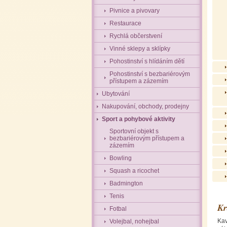
Pivnice a pivovary
Restaurace
Rychlá občerstvení
Vinné sklepy a sklípky
Pohostinství s hlídáním dětí
Pohostinství s bezbariérovým
přístupem a zázemím
Ubytování
Nakupování, obchody, prodejny
Sport a pohybové aktivity
Sportovní objekt s
bezbariérovým přístupem a
zázemím
Bowling
Squash a ricochet
Badmington
Tenis
Kr
Fotbal
Kav
Volejbal, nohejbal