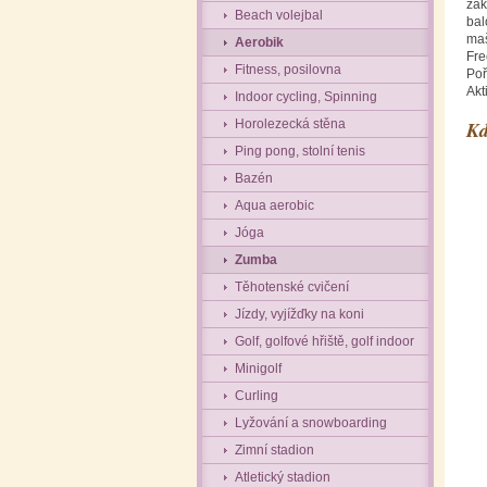
zák
Beach volejbal
bal
maš
Aerobik
Fre
Fitness, posilovna
Poř
Akt
Indoor cycling, Spinning
Horolezecká stěna
Kd
Ping pong, stolní tenis
Bazén
Aqua aerobic
Jóga
Zumba
Těhotenské cvičení
Jízdy, vyjížďky na koni
Golf, golfové hřiště, golf indoor
Minigolf
Curling
Lyžování a snowboarding
Zimní stadion
Atletický stadion