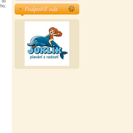
u do
čky,