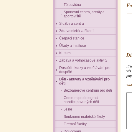
Fo
Tělocvična
Sportovní centra, areály a
sportoviště
Služby a centra
Zdravotnická zařízení
Čerpací stanice
Úřady a instituce
Kultura
Di
Zábava a volnočasové aktivity
Přís
Dospělí - kurzy a vzdělávání pro
vás
dospělé
pop
Děti - aktivity a vzdělávání pro
děti
Zade
Bezbariérové centrum pro děti
Centrum pro integraci
handicapovaných dětí
Jesle
Soukromé mateřské školy
Firemní školky
Doučování