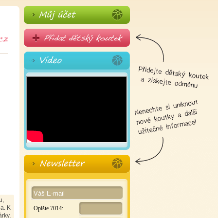
u,
a. K
Opište 7014:
árky,