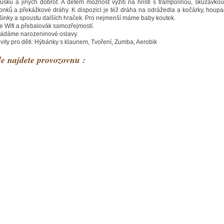
usku a jiných dobrot. A dětem možnost vyžití na hřišti s trampolínou, skuzavko
onků a překážkové dráhy. K dispozici je též dráha na odrážedla a kočárky, houpa
inky a spoustu dalších hraček. Pro nejmenší máme baby koutek.
e Wifi a přebalovák samozřejmostí.
ádáme narozeninové oslavy.
ivity pro děti: Hýbánky s klaunem, Tvoření, Zumba, Aerobik
e najdete provozovnu :