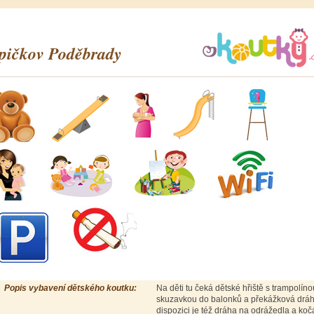
pičkov Poděbrady
Popis vybavení dětského koutku:
Na děti tu čeká dětské hřiště s trampolíno
skuzavkou do balonků a překážková dráh
dispozici je též dráha na odrážedla a koč