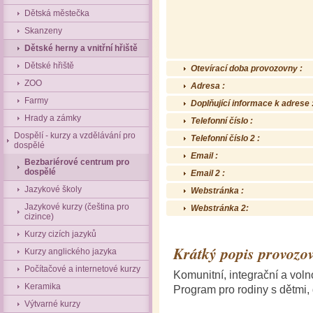
Dětská městečka
Skanzeny
Dětské herny a vnitřní hřiště
Dětské hřiště
Otevírací doba provozovny :
ZOO
Adresa :
Farmy
Doplňující informace k adrese 
Hrady a zámky
Telefonní číslo :
Dospělí - kurzy a vzdělávání pro
Telefonní číslo 2 :
dospělé
Email :
Bezbariérové centrum pro
dospělé
Email 2 :
Jazykové školy
Webstránka :
Jazykové kurzy (čeština pro
Webstránka 2:
cizince)
Kurzy cizích jazyků
Krátký popis provozov
Kurzy anglického jazyka
Počítačové a internetové kurzy
Komunitní, integrační a vol
Keramika
Program pro rodiny s dětmi, 
Výtvarné kurzy