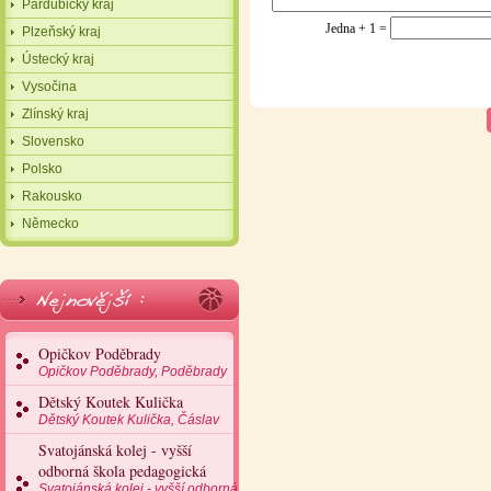
Pardubický kraj
Jedna + 1 =
Plzeňský kraj
Ústecký kraj
Vysočina
Zlínský kraj
Slovensko
Polsko
Rakousko
Německo
Opičkov Poděbrady
Opičkov Poděbrady, Poděbrady
Dětský Koutek Kulička
Dětský Koutek Kulička, Čáslav
Svatojánská kolej - vyšší
odborná škola pedagogická
Svatojánská kolej - vyšší odborná