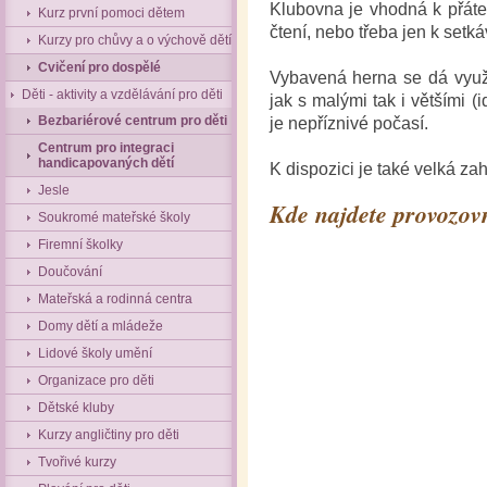
Klubovna je vhodná k přátel
Kurz první pomoci dětem
čtení, nebo třeba jen k setk
Kurzy pro chůvy a o výchově dětí
Cvičení pro dospělé
Vybavená herna se dá využí
Děti - aktivity a vzdělávání pro děti
jak s malými tak i většími (i
Bezbariérové centrum pro děti
je nepříznivé počasí.
Centrum pro integraci
handicapovaných dětí
K dispozici je také velká za
Jesle
Kde najdete provozov
Soukromé mateřské školy
Firemní školky
Doučování
Mateřská a rodinná centra
Domy dětí a mládeže
Lidové školy umění
Organizace pro děti
Dětské kluby
Kurzy angličtiny pro děti
Tvořivé kurzy