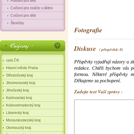
Plavání pro děti
Cvičení pro rodiče s dětmi
Cvičení pro děti
Školičky
Fotografie
Diskuse
( příspěvků: 0)
celá ČR
Příspěvky vyjadřují názory a zk
redakce. Chtěli bychom vás p
Hlavní město Praha
formou. Některé příspěvky 
Středočeský kraj
Děkujeme za pochopení.
Jihomoravský kraj
Zadejte text Vaší zprávy :
Jihočeský kraj
Karlovarský kraj
Královehradecký kraj
Liberecký kraj
Moravskoslezský kraj
Olomoucký kraj