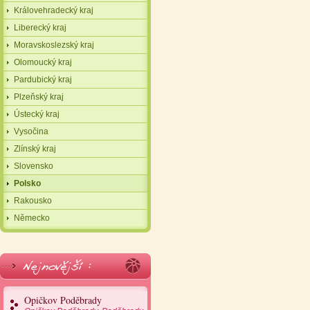
Královehradecký kraj
Liberecký kraj
Moravskoslezský kraj
Olomoucký kraj
Pardubický kraj
Plzeňský kraj
Ústecký kraj
Vysočina
Zlínský kraj
Slovensko
Polsko
Rakousko
Německo
Opičkov Poděbrady