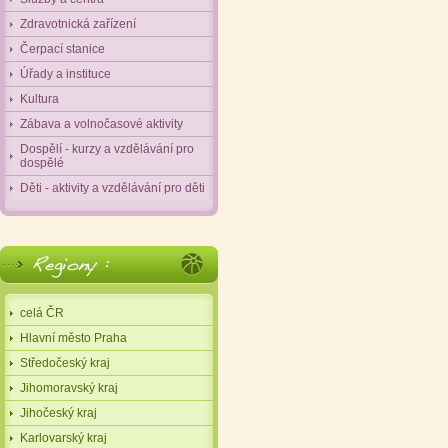
Zdravotnická zařízení
Čerpací stanice
Úřady a instituce
Kultura
Zábava a volnočasové aktivity
Dospělí - kurzy a vzdělávání pro
dospělé
Děti - aktivity a vzdělávání pro děti
celá ČR
Hlavní město Praha
Středočeský kraj
Jihomoravský kraj
Jihočeský kraj
Karlovarský kraj