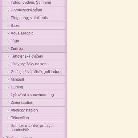
Indoor cycling, Spinning
Horolezecká stěna
Ping pong, stolní tenis
Bazén
Aqua aerobic
Jóga
Zumba
Těhotenské cvičení
Jízdy, vyjížďky na koni
Golf, golfové hřiště, golf indoor
Minigolf
Curling
Lyžování a snowboarding
Zimní stadion
Atletický stadion
Tělocvična
Sportovní centra, areály a
sportoviště
Služby a centra