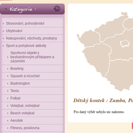
Stravování, pohostinství
Ubytování
Nakupování, obchody, prodejny
Sport a pohybové aktivity
Sportovní objekt s
bezbariérovým přístupem a
zázemím
Bowling
Squash a ricochet
Badmington
Tenis
Fotbal
Dětský koutek : Zumba, P
Volejbal, nohejbal
Pro daný výběr nebylo nic nalezeno.
Beach volejbal
Aerobik
Fitness, posilovna