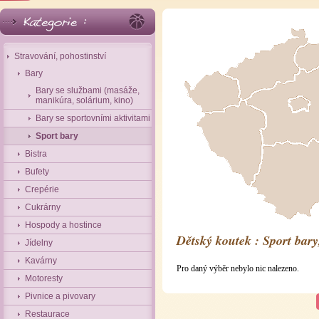
Stravování, pohostinství
Bary
Bary se službami (masáže,
manikúra, solárium, kino)
Bary se sportovními aktivitami
Sport bary
Bistra
Bufety
Crepérie
Cukrárny
Hospody a hostince
Dětský koutek : Sport bary
Jídelny
Kavárny
Pro daný výběr nebylo nic nalezeno.
Motoresty
Pivnice a pivovary
Restaurace