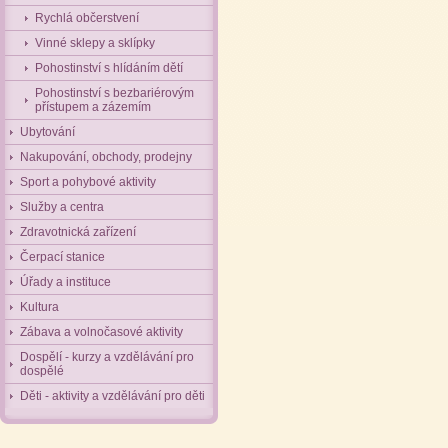
Rychlá občerstvení
Vinné sklepy a sklípky
Pohostinství s hlídáním dětí
Pohostinství s bezbariérovým
přístupem a zázemím
Ubytování
Nakupování, obchody, prodejny
Sport a pohybové aktivity
Služby a centra
Zdravotnická zařízení
Čerpací stanice
Úřady a instituce
Kultura
Zábava a volnočasové aktivity
Dospělí - kurzy a vzdělávání pro
dospělé
Děti - aktivity a vzdělávání pro děti