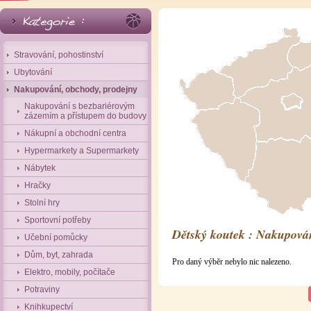
Stravování, pohostinství
Ubytování
Nakupování, obchody, prodejny
Nakupování s bezbariérovým
zázemím a přístupem do budovy
Nákupní a obchodní centra
Hypermarkety a Supermarkety
Nábytek
Hračky
Stolní hry
Sportovní potřeby
Dětský koutek : Nakupován
Učební pomůcky
Dům, byt, zahrada
Pro daný výběr nebylo nic nalezeno.
Elektro, mobily, počítače
Potraviny
Knihkupectví