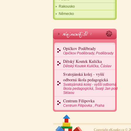
Rakousko
Německo
Opičkov Poděbrady
Opičkov Poděbrady, Poděbrady
Dětský Koutek Kulička
Dětský Koutek Kulička, Čáslav
Svatojánská kolej - vyšší
odborná škola pedagogická
Svatojánská kolej - vyšší odborná
škola pedagogická, Svatý Jan pod
Sklaou
Centrum Filipovka
Centrum Filipovka , Praha
Copyright eKoutky.cz © 2