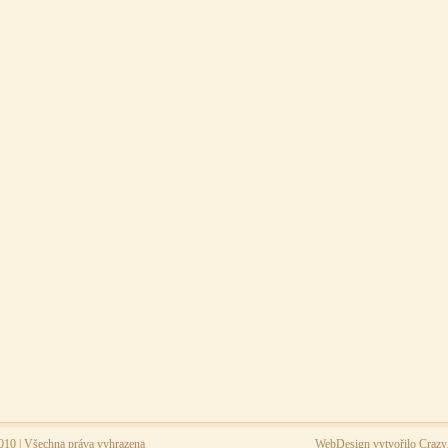
010 | Všechna práva vyhrazena
WebDesign vytvořilo
Craz