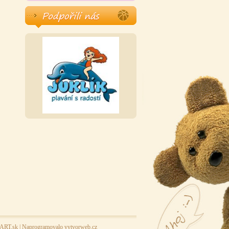
yART.sk
| Naprogramovalo
vytvorweb.cz