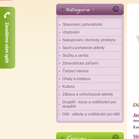
Stravování, pohostinství
Ubytování
Nakupování, obchody, prodejny
Sport a pohybové aktivity
Služby a centra
Zdravotnická zařízení
Čerpací stanice
Úřady a instituce
Kultura
Zábava a volnočasové aktivity
Dospělí - kurzy a vzdělávání pro
Dě
dospělé
Jun
Děti - aktivity a vzdělávání pro děti
datu
Kav
Věr