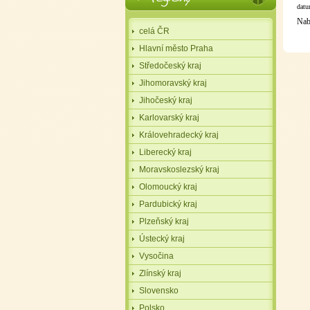
datu
Nabí
celá ČR
Hlavní město Praha
Středočeský kraj
Jihomoravský kraj
Jihočeský kraj
Karlovarský kraj
Královehradecký kraj
Liberecký kraj
Moravskoslezský kraj
Olomoucký kraj
Pardubický kraj
Plzeňský kraj
Ústecký kraj
Vysočina
Zlínský kraj
Slovensko
Polsko