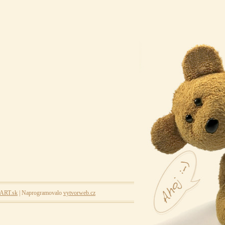
yART.sk
| Naprogramovalo
vytvorweb.cz