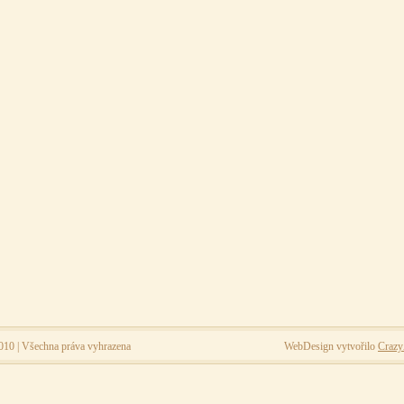
010 | Všechna práva vyhrazena
WebDesign vytvořilo
Craz