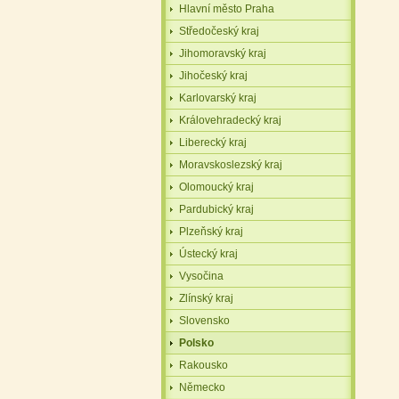
Hlavní město Praha
Středočeský kraj
Jihomoravský kraj
Jihočeský kraj
Karlovarský kraj
Královehradecký kraj
Liberecký kraj
Moravskoslezský kraj
Olomoucký kraj
Pardubický kraj
Plzeňský kraj
Ústecký kraj
Vysočina
Zlínský kraj
Slovensko
Polsko
Rakousko
Německo