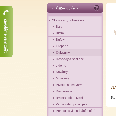
Stravování, pohostinství
Bary
Bistra
Bufety
Crepérie
Cukrárny
Hospody a hostince
Jídelny
Kavárny
Motoresty
Pivnice a pivovary
Dě
Restaurace
Pro
Rychlá občerstvení
Vinné sklepy a sklípky
Pohostinství s hlídáním dětí